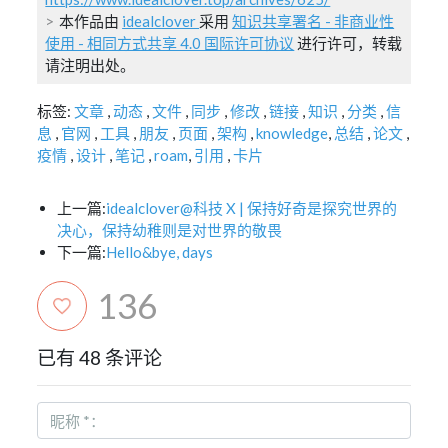
本作品由
idealclover
采用
知识共享署名 - 非商业性
使用 - 相同方式共享 4.0 国际许可协议
进行许可，转载
请注明出处。
标签:
文章
,
动态
,
文件
,
同步
,
修改
,
链接
,
知识
,
分类
,
信
息
,
官网
,
工具
,
朋友
,
页面
,
架构
,
knowledge
,
总结
,
论文
,
疫情
,
设计
,
笔记
,
roam
,
引用
,
卡片
上一篇:
idealclover@科技 X | 保持好奇是探究世界的
决心，保持幼稚则是对世界的敬畏
下一篇:
Hello&bye, days
136
已有 48 条评论