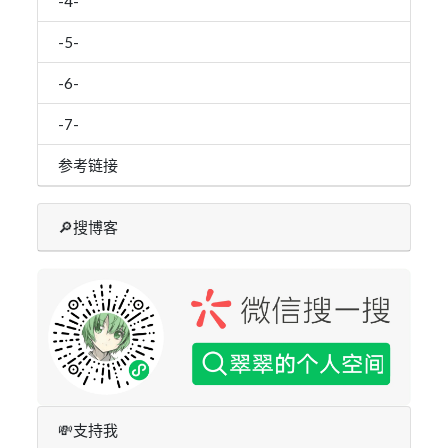
-4-
-5-
-6-
-7-
参考链接
🔎搜博客
💸支持我