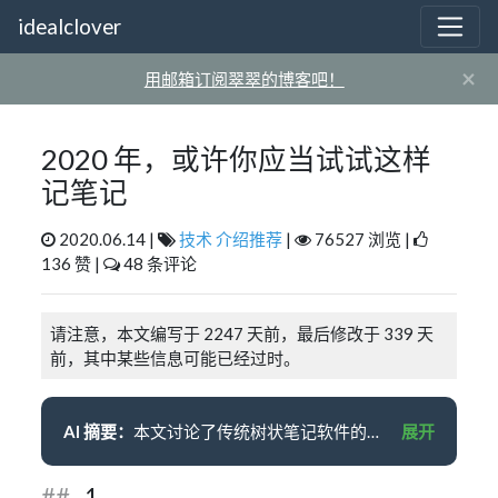
idealclover
×
用邮箱订阅翠翠的博客吧！
2020 年，或许你应当试试这样
记笔记
2020.06.14 |
技术
介绍推荐
|
76527 浏览 |
136 赞 |
48 条评论
请注意，本文编写于 2247 天前，最后修改于 339 天
前，其中某些信息可能已经过时。
AI 摘要：
本文讨论了传统树状笔记软件的问题，如难以分类跨学科知识、限制知识间的关联与扩展等。作者介绍了 zettelkasten 笔记法，即卡片盒笔记法，通过卡片间的互相引用，将不同领域的知识相互连结，建立系统化的知识。作者推荐了两款支持双向链接的笔记软件：Roam Research 和 Obsidian.md。最后，作者强调了做笔记的三个要点：互相连结、定期回顾和从现在开始。
展开
-1-