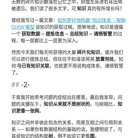
无数的碎片知识散落在记忆之中，抑或左耳进右耳出地
被遗忘。我们读了很多文字，可
知识
真的有所增长吗？
曾经我写过一篇文章：
如何更好地构建 “知识体系” - 聊聊
DIKW 模型
谈知识的获取过程。简单地说，知识是遵循
一个
获取数据 — 提炼信息 — 总结知识 — 通悟智慧
的过
程，每一层都比上一层更为深入。
然而今天我们每天所获得的大量
碎片化知识
，或许我们
可以进行提炼总结，但往往不知道该将其
放置何处
，如
何
与已有知识关联
，也就更不用说构成体系、通悟智慧
了。
-2-
于是我开始思考问题的症结出在哪里。最后我发现，问
题的关键在于，
知识从来就不是树状的
，与树相比，
知
识更像一张网
。
知识之间并非彼此包含的关系，而是互相之间引用到关
系 —— 如果你有数据结构的基础的话，我便明说了，与
其说知识的结构是
树
，倒不如说它更像
图
。