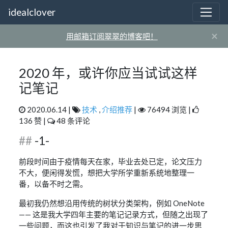
idealclover
×
用邮箱订阅翠翠的博客吧！
2020 年，或许你应当试试这样
记笔记
2020.06.14 |
技术
,
介绍推荐
|
76494 浏览 |
136 赞 |
48 条评论
-1-
前段时间由于疫情每天在家，毕业去处已定，论文压力
不大，便闲得发慌，想把大学所学重新系统地整理一
番，以备不时之需。
最初我仍然想沿用传统的树状分类架构，例如 OneNote
—— 这是我大学四年主要的笔记记录方式，但随之出现了
一些问题，而这也引发了我对于知识与笔记的进一步思