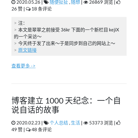
2020.05.26 |
随便扯扯
,
随想
|
26869 浏览 |
26 赞 |
18 条评论
注：
本文是翠翠之前接受 36kr 下面的一个新栏目 kejiX
的一个采访～
今天终于发了出来～于是同步到自己的网站上～
原文链接
查看更多 ->
博客建立 1000 天纪念：一个自
说自话的故事
2020.02.23 |
个人总结
,
生活
|
53373 浏览 |
49 赞 |
48 条评论