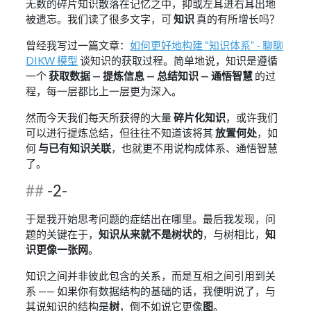
无数的碎片知识散落在记忆之中，抑或左耳进右耳出地
被遗忘。我们读了很多文字，可
知识
真的有所增长吗？
曾经我写过一篇文章：
如何更好地构建 “知识体系” - 聊聊
DIKW 模型
谈知识的获取过程。简单地说，知识是遵循
一个
获取数据 — 提炼信息 — 总结知识 — 通悟智慧
的过
程，每一层都比上一层更为深入。
然而今天我们每天所获得的大量
碎片化知识
，或许我们
可以进行提炼总结，但往往不知道该将其
放置何处
，如
何
与已有知识关联
，也就更不用说构成体系、通悟智慧
了。
-2-
于是我开始思考问题的症结出在哪里。最后我发现，问
题的关键在于，
知识从来就不是树状的
，与树相比，
知
识更像一张网
。
知识之间并非彼此包含的关系，而是互相之间引用到关
系 —— 如果你有数据结构的基础的话，我便明说了，与
其说知识的结构是
树
，倒不如说它更像
图
。