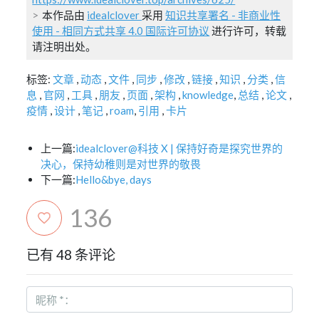
本作品由
idealclover
采用
知识共享署名 - 非商业性
使用 - 相同方式共享 4.0 国际许可协议
进行许可，转载
请注明出处。
标签:
文章
,
动态
,
文件
,
同步
,
修改
,
链接
,
知识
,
分类
,
信
息
,
官网
,
工具
,
朋友
,
页面
,
架构
,
knowledge
,
总结
,
论文
,
疫情
,
设计
,
笔记
,
roam
,
引用
,
卡片
上一篇:
idealclover@科技 X | 保持好奇是探究世界的
决心，保持幼稚则是对世界的敬畏
下一篇:
Hello&bye, days
136
已有 48 条评论