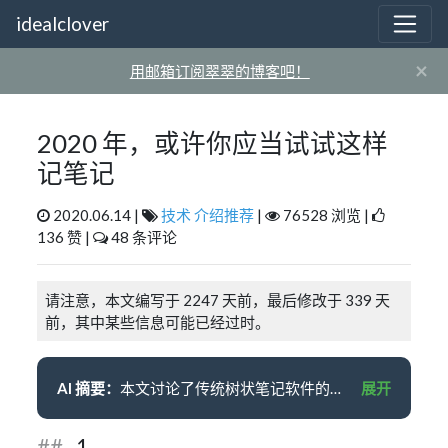
idealclover
×
用邮箱订阅翠翠的博客吧！
2020 年，或许你应当试试这样
记笔记
2020.06.14 |
技术
介绍推荐
|
76528 浏览 |
136 赞 |
48 条评论
请注意，本文编写于 2247 天前，最后修改于 339 天
前，其中某些信息可能已经过时。
AI 摘要：
本文讨论了传统树状笔记软件的问题，如难以分类跨学科知识、限制知识间的关联与扩展等。作者介绍了 zettelkasten 笔记法，即卡片盒笔记法，通过卡片间的互相引用，将不同领域的知识相互连结，建立系统化的知识。作者推荐了两款支持双向链接的笔记软件：Roam Research 和 Obsidian.md。最后，作者强调了做笔记的三个要点：互相连结、定期回顾和从现在开始。
展开
-1-