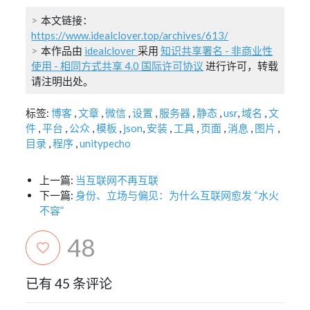
本文链接：
https://www.idealclover.top/archives/613/
本作品由
idealclover
采用
知识共享署名 - 非商业性
使用 - 相同方式共享 4.0 国际许可协议
进行许可，转载
请注明出处。
标签:
博客
,
文章
,
微信
,
设置
,
服务器
,
静态
,
usr
,
域名
,
文
件
,
平台
,
公众
,
模板
,
json
,
安装
,
工具
,
页面
,
消息
,
图片
,
目录
,
程序
,
unitypecho
上一篇:
当互联网不再互联
下一篇:
身份、立场与偏见：为什么互联网愈发 “水火
不容”
48
已有 45 条评论