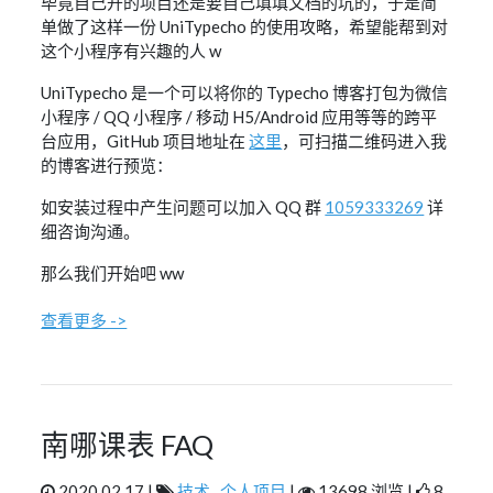
毕竟自己开的项目还是要自己填填文档的坑的，于是简
单做了这样一份 UniTypecho 的使用攻略，希望能帮到对
这个小程序有兴趣的人 w
UniTypecho 是一个可以将你的 Typecho 博客打包为微信
小程序 / QQ 小程序 / 移动 H5/Android 应用等等的跨平
台应用，GitHub 项目地址在
这里
，可扫描二维码进入我
的博客进行预览：
如安装过程中产生问题可以加入 QQ 群
1059333269
详
细咨询沟通。
那么我们开始吧 ww
查看更多 ->
南哪课表 FAQ
2020.02.17 |
技术
,
个人项目
|
13698 浏览 |
8