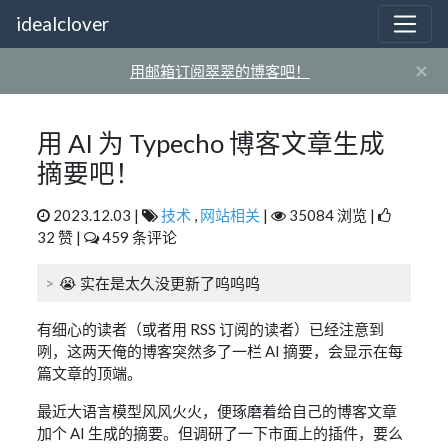
idealclover
×
用邮箱订阅翠翠的博客吧！
用 AI 为 Typecho 博客文章生成
摘要吧！
2023.12.03 |
技术
,
网站相关
|
35084 浏览 |
32 赞 |
459 条评论
😭 实在是太久没更新了呜呜呜
有细心的读者（或者用 RSS 订阅的读者）已经注意到
咧，这两天俺的博客突然多了一栏 AI 摘要，会显示在每
篇文章的顶端。
最近大语言模型风风火火，便琢磨着给自己的博客文章
加个 AI 生成的摘要。但调研了一下市面上的插件，要么