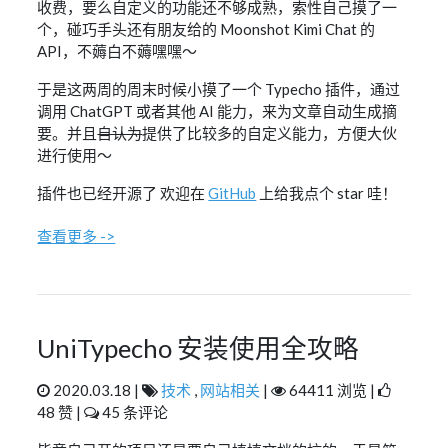
收费，要么自定义的功能还不够成熟，索性自己摸了一
个，碰巧手头还有朋友给的 Moonshot Kimi Chat 的
API，不薅白不薅嘿嘿～
于是这两周的周末时候小摸了一个 Typecho 插件，通过
调用 ChatGPT 或者其他 AI 能力，来为文章自动生成摘
要。并且
自认为
提供了比较多的自定义能力，方便大伙
进行使用～
插件也已经开源了 欢迎在
GitHub
上给我点个 star 哇！
查看更多 ->
UniTypecho 安装使用全攻略
2020.03.18 |
技术
,
网站相关
|
64411 浏览 |
48 赞 |
45 条评论