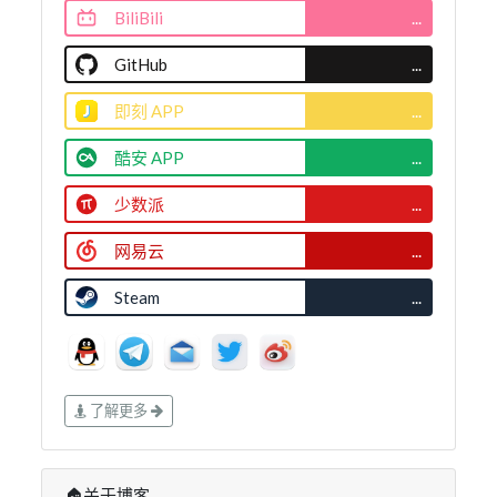
BiliBili
...
GitHub
...
即刻 APP
...
酷安 APP
...
少数派
...
网易云
...
Steam
...
了解更多
🏠关于博客