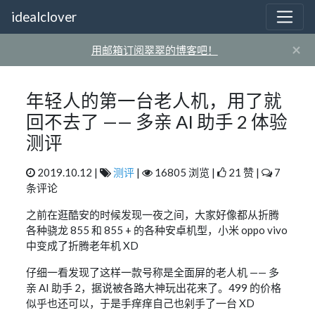
idealclover
×
用邮箱订阅翠翠的博客吧！
年轻人的第一台老人机，用了就
回不去了 —— 多亲 AI 助手 2 体验
测评
2019.10.12 |
测评
|
16805 浏览 |
21 赞 |
7
条评论
之前在逛酷安的时候发现一夜之间，大家好像都从折腾
各种骁龙 855 和 855 + 的各种安卓机型，小米 oppo vivo
中变成了折腾老年机 XD
仔细一看发现了这样一款号称是全面屏的老人机 —— 多
亲 AI 助手 2，据说被各路大神玩出花来了。499 的价格
似乎也还可以，于是手痒痒自己也剁手了一台 XD