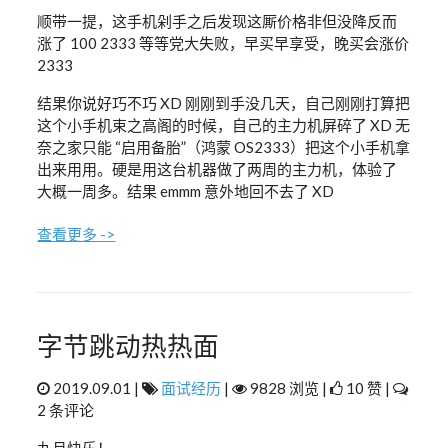
顺带一提，这手机剁手之后发现这厮价格非但没降反而
涨了 100 2333 等等党大失败，早买早享受，晚买会涨价
2333
结果你说好巧不巧 XD 刚刚到手没几天，自己刚刚打算把
这个小手机束之高阁的时候，自己的主力机屏碎了 XD 无
奈之家只能 “启用备胎”（鸿蒙 OS2333）把这个小手机拿
出来用用。硬是用这台机器做了两周的主力机，体验了
大概一周多。结果 emmm 意外地回不去了 XD
查看更多 ->
字节跳动热热面
2019.09.01 |
面试经历
|
9828 浏览 |
10 赞 |
2 条评论