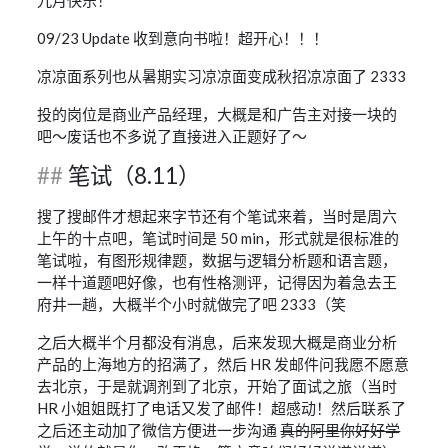
九月快乐！
09/23 Update 收到意向书啦！超开心！！！
凉凉面系列也从暑期实习凉凉面变成秋招凉凉面了 2333
投的岗位是商业产品经理，大概是和广告主对接一块的
吧～废话也不多说了直接进入正题好了～
笔试（8.11）
搜了搜邮件才想起来字节还有个笔试来着，当时是周六
上午的十点吧，笔试时间是 50 min，形式就是很标准的
笔试啦，有图形规律题，数据与逻辑分析题和语言题，
一样十道题吧好像，也有性格测评，记得因为着急去王
府井一趟，大概半个小时就做完了吧 2333（笑
之后大概半个月都没有消息，后来发现大概是商业分析
产品的上海地方的招满了，然后 HR 发邮件问我愿不愿意
去北京，于是就调剂到了北京，开始了面试之旅（当时
HR 小姐姐既打了电话又发了邮件！超感动！然后联系了
之后还主动加了微信方便进一步沟通
真的阿里你好好学