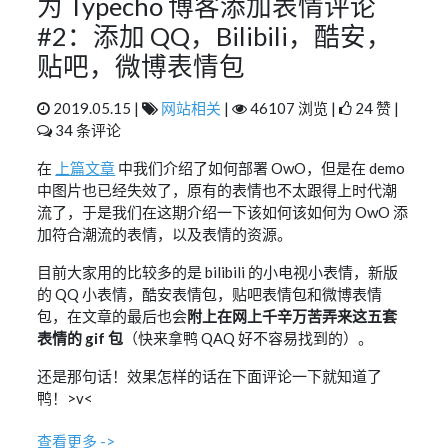
为 Typecho 博客添加表情评论
#2：添加 QQ，Bilibili，酷安，
贴吧，微博表情包
2019.05.15 |
网站相关
|
46107 浏览 |
24 赞 |
34 条评论
在
上篇文章
中我们介绍了如何部署 OwO，但是在 demo
中图片也已经失效了，原有的表情也不太跟得上时代潮
流了，于是我们在这期介绍一下该如何该如何为 OwO 添
加符合潮流的表情，以及表情的资源。
目前大家用的比较多的是 bilibili 的小电视小表情，新版
的 QQ 小表情，酷安表情包，贴吧表情包和微博表情
包，在文章的最后也会
附上在网上千辛万苦弄来这五套
表情的 gif 包
（快来拿鸭 QAQ 好不容易找到的）。
还是那句话！效果怎样的话在下面评论一下就知道了
鸭！>v<
查看更多 ->