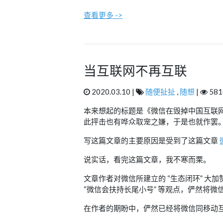
查看更多 ->
当互联网不再互联
2020.03.10 |
随便扯扯
,
随想
|
581
本来想起的标题是《微信在毁掉中国互联
此抨击也有哗众取宠之嫌，于是也就作罢
写这篇文章的主要原因是受到了这篇文章
说实话，看完这篇文章，我不寒而栗。
文章作者对微信所建立的 “生态闭环” 大
“微信会扶持长尾小号” 等观点，俨然将微信
在作者的期盼中，俨然已经将微信同移动