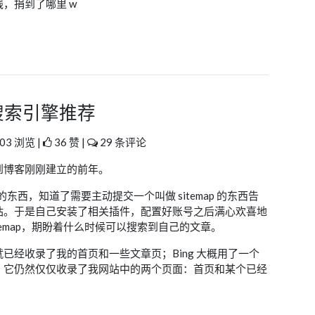
，捐到了哪里 w
搜索引擎推荐
03 浏览 |
36 赞 |
29 条评论
溯到博客刚刚建立的前年。
东西，知道了需要主动提交一个叫做 sitemap 的东西告
站。于是自己安装了相关插件，配置好账号之后满心欢喜地
 sitemap，期盼着什么时候可以搜索到自己的文章。
已经收录了我的首页和一些文章页；Bing 大概用了一个
，它仍然仅仅收录了我网站中的两个页面：首页和某个已经
。