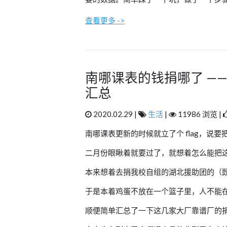
查看更多 ->
南哪课表的钱捐哪了 —
汇总
2020.02.29 |
生活
|
11986 浏览 |
南哪课表更新的时候就立了个 flag，说
二月份眼瞅着就要过了，就想着怎么能把
本来想着去捐我校自组的湖北援助团的（既
于是本着鸡蛋不放在一个篮子里，人不能
顺便简单汇总了一下这几家大厂靠谱厂的