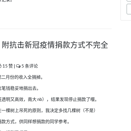
— 附抗击新冠疫情捐款方式不完全
15 赞 |
5 条评论
要把二月份的收入全捐掉。
这笔钱稳妥地捐出去。
透明又高效，南大 nb），结果发现停止捐款了嘤。
在一棵树上吊死的原则，我决定多找几棵树（不是）
捐款方式，供同样想捐款的同学参考。