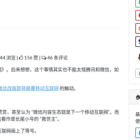
44 浏览 |
156 赞 |
46 条评论
网》。后来想想，这个事情其实也不能太怪腾讯和微信，如
。
微信改版即将颠覆移动互联网
的触动。

加赞赏，甚至认为 “微信内容生态就是下一个移动互联网”。而
基
看作是长尾小号的 “救世主”。
互联网画上了等号。