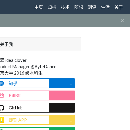
主页
归档
技术
随想
测评
生活
关于
×
关于我
翠 idealclover
roduct Manager @ByteDance
京大学 2016 级本科生
知乎
...
BiliBili
...
GitHub
...
即刻 APP
...