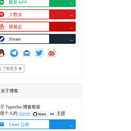
酷安 APP
...
少数派
...
网易云
...
Steam
...
了解更多
关于博客
于 Typecho 博客框架
使用个人的
clover
主题
Email 订阅
...