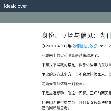
idealclover
身份、立场与偏见：为什
2020.04.03 |
随便扯扯
,
随想
|
352
互联网上的火药味真是越来越浓了。
不知是不是我的错觉，似乎近些年的互联
争论的双方或多方一言不合就问候家人、
前两天看到这样一则漫画：
于是最近想聊一聊这个问题。正巧前两天看
但是因为是付费文章，并且有春秋笔法的
己的判断与思考。