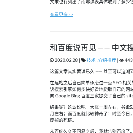
文末也有列出了南哪课表具体收到了多少钱
查看更多 ->
和百度说再见 —— 中文
2020.02.28 |
技术
,
介绍推荐
|
443
这篇文章其实蓄谋已久 —— 甚至可以追
在建站之后自己简单琢磨过一点 SEO 相关的
诉搜索引擎如何多快好省地爬取自己的网
向 Google Bing 百度三家提交了自己的
结果呢？这么说吧。大概一周左右，谷歌就
月左右；而百度就比较神奇了：时至今日
废掉的死链。
从百度久久不回复之后，我就告别百度了