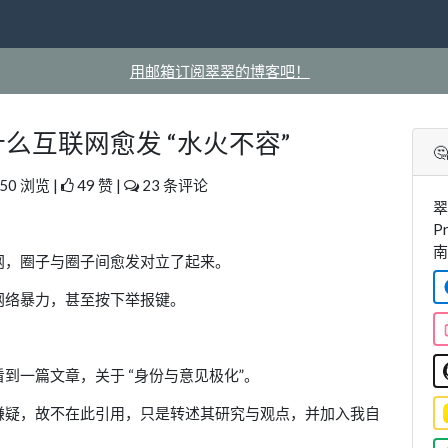
用邮箱订阅翠翠的博客吧！
么互联网愈发 “水火不容”

50 浏览 |
49 赞 |
23 条评论
翠
P
南
网，圈子与圈子间愈发对立了起来。
网络暴力，甚至按下举报键。
到一篇文章，关于 “身份与意见极化”。
嫌疑，故不在此引用，只是转述其研究与观点，并加入我自