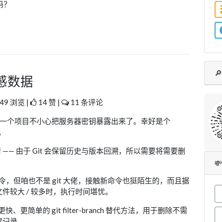
吗？

敏感数据
49 浏览 |
14 赞 |
11 条评论
自己的一个项目不小心把服务器密钥暴露出来了。幸好是个
。
 —— 由于 Git 会保留历史与版本回溯，所以需要将需要删

anch 命令，但咱也不是 git 大佬，接触新命令也挺陌生的，而且据
件较大 / 较多时，执行时间堪忧。
更简单的 git filter-branch 替代方法，用于删除不需
骤记录。