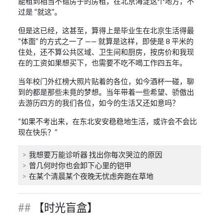
能租到相当不错房子的房租，在北京海淀这个地方，不
过是 “就这”。
但是这已经，这甚至，算得上是毕业生在北京生活得最
“体面” 的方式之一了 —— 就算是这样，即使是 8 平米的
住处，还不算公共区域、卫生间和厨房，按房价和我现
在的工资如果想买下，也需要不吃不喝工作四五年。
当年校门外红榜大照片贴着的各位，如今酒杯一碰，聊
到的都是那些未竟的梦想。当年带着一些希望、骄傲出
去游历四方的我们各位，如今的生活又还如意吗？
“如果不考出来，在东北安安稳稳地生活，或许会不会比
现在快乐？”
我想要万能诊听器 找出你每次哭泣的原因
曾几何时你也会卸下心里的铠甲
在某个清晨某个夜晚无忧虑奔跑在草地
【时光盲盒】