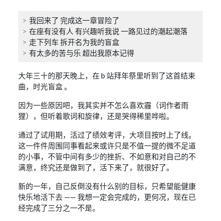
我回来了 完成这一章冒险了
在座有没有人 有兴趣听我说 一路见过的潮起潮落
走下列车 拆开名为我的盲盒
有太多的苦与乐 超出我原本记得
大年三十的那天晚上，在 b 站拜年祭里听到了这首结束
曲，时光盲盒 。
因为一些原因吧，我其实并不怎么喜欢霾（词作者雨
狸），但听着歌词和旋律，还是哭得稀里哗啦。
通过了试用期，活过了绩效考评，大项目按时上了线。
这一件件周围同事看起来或许只是不值一提的微不足道
的小事，不管中间有多少的挫折、不如意和对自己的不
满意，终究还是做到了，活下来了，就很好了。
新的一年，自己反倒没有什么别的目标，只希望能健康
快乐地活下去 —— 我想一定会完成的，更何况，现在已
经完成了三分之一不是。