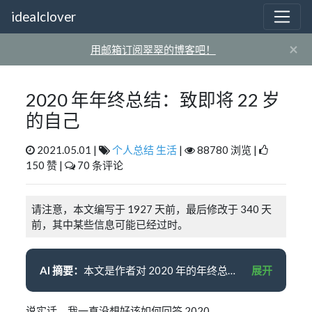
idealclover
×
用邮箱订阅翠翠的博客吧！
2020 年年终总结：致即将 22 岁
的自己
2021.05.01 |
个人总结
生活
|
88780 浏览 |
150 赞 |
70 条评论
请注意，本文编写于 1927 天前，最后修改于 340 天
前，其中某些信息可能已经过时。
AI 摘要：
本文是作者对 2020 年的年终总结，回顾了一年中的经历和感受。作者从疫情、宅家生活、工作、悲伤、社畜生活、迷茫、成长等方面进行了回顾和思考。在面对压力和挑战时，作者努力适应和对抗，寻求支持和鼓励。尽管生活中有许多困难和迷茫，但作者仍然坚持并相信未来会变得更好。
展开
说实话，我一直没想好该如何回答 2020。