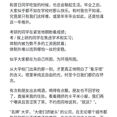
和昔日同学吃饭的时候，也总会聊起生活。毕业之后，
大家似乎都不如在学校时那么快乐。有时我也不知道，
究竟是只有我们这样难，或是年年毕业如此，还是恰逢
这一年格外。
考研的同学在紧张地期盼着成绩；
考 / 保上研的同学在焦虑学术和实习；
体制内被为数不多的工资困扰着；
体制外难以找到哪怕一丝的安稳。
似乎大家都在为自己所困，为环境所困。
从大学校门出来的那一刻，才更真正地明白了 “象牙塔”
的含义。塔里单纯且自由的光，时至今日我们都仍在怀
念。
有次和朋友出去喝酒，喝得有点飘，朋友也不回学校
了，直接来我的住处。看着拥挤的 8 平米小屋，我们两
个嘲讽且苦涩笑了笑，不约而同地说到，“就这？”。
“名牌” 大学，“大佬们挤破头” 的公司，在无论哪个城市都