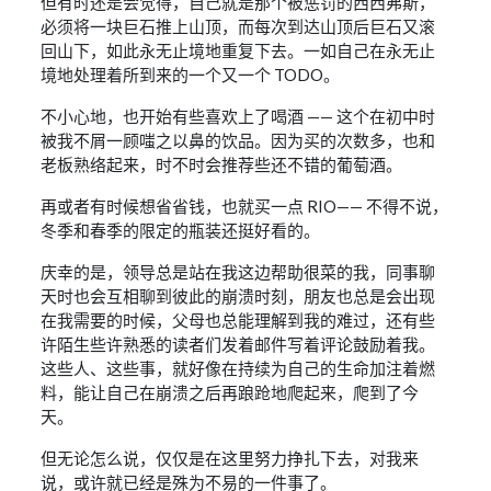
但有时还是会觉得，自己就是那个被惩罚的西西弗斯，
必须将一块巨石推上山顶，而每次到达山顶后巨石又滚
回山下，如此永无止境地重复下去。一如自己在永无止
境地处理着所到来的一个又一个 TODO。
不小心地，也开始有些喜欢上了喝酒 —— 这个在初中时
被我不屑一顾嗤之以鼻的饮品。因为买的次数多，也和
老板熟络起来，时不时会推荐些还不错的葡萄酒。
再或者有时候想省省钱，也就买一点 RIO—— 不得不说，
冬季和春季的限定的瓶装还挺好看的。
庆幸的是，领导总是站在我这边帮助很菜的我，同事聊
天时也会互相聊到彼此的崩溃时刻，朋友也总是会出现
在我需要的时候，父母也总能理解到我的难过，还有些
许陌生些许熟悉的读者们发着邮件写着评论鼓励着我。
这些人、这些事，就好像在持续为自己的生命加注着燃
料，能让自己在崩溃之后再踉跄地爬起来，爬到了今
天。
但无论怎么说，仅仅是在这里努力挣扎下去，对我来
说，或许就已经是殊为不易的一件事了。