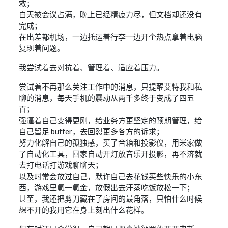
救；
白天被会议占满，晚上已经精疲力尽，但文档却还没有
完成；
在出差都机场，一边托运着行李一边开个热点拿着电脑
复现着问题。
我尝试着去对抗着、管理着、适应着压力。
尝试着不再那么关注工作中的消息，只提醒艾特我和私
聊的消息，每天手机的震动从两千多终于变成了四五
百；
强逼着自己变得更刚，给业务方更坚定的预期管理，给
自己留足 buffer，去回怼更多各方的诉求；
努力化解自己的孤独感，买了音箱和投影仪，用米家做
了自动化工具，回家自动开灯放音乐开投影，再不济就
去打电话打游戏聊聊天；
以及时常会放过自己，默许自己去花钱买些快乐的小东
西，游戏里氪一氪金，放假出去汗蒸吃饭放松一下；
甚至，我还把剪刀藏在了房间的最角落，只怕什么时候
想不开的我用它在身上刻出什么花样。