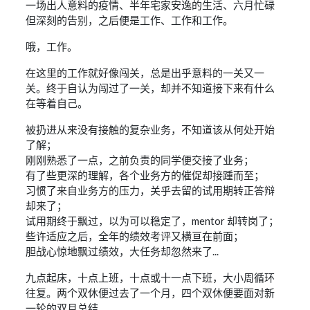
一场出人意料的疫情、半年宅家安逸的生活、六月忙碌
但深刻的告别，之后便是工作、工作和工作。
哦，工作。
在这里的工作就好像闯关，总是出乎意料的一关又一
关。终于自认为闯过了一关，却并不知道接下来有什么
在等着自己。
被扔进从来没有接触的复杂业务，不知道该从何处开始
了解；
刚刚熟悉了一点，之前负责的同学便交接了业务；
有了些更深的理解，各个业务方的催促却接踵而至；
习惯了来自业务方的压力，关乎去留的试用期转正答辩
却来了；
试用期终于飘过，以为可以稳定了，mentor 却转岗了；
些许适应之后，全年的绩效考评又横亘在前面；
胆战心惊地飘过绩效，大任务却忽然来了...
九点起床，十点上班，十点或十一点下班，大小周循环
往复。两个双休便过去了一个月，四个双休便要面对新
一轮的双月总结。