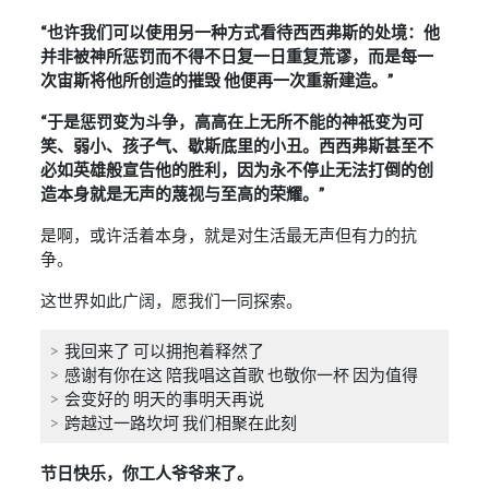
“也许我们可以使用另一种方式看待西西弗斯的处境：他
并非被神所惩罚而不得不日复一日重复荒谬，而是每一
次宙斯将他所创造的摧毁 他便再一次重新建造。”
“于是惩罚变为斗争，高高在上无所不能的神祇变为可
笑、弱小、孩子气、歇斯底里的小丑。西西弗斯甚至不
必如英雄般宣告他的胜利，因为永不停止无法打倒的创
造本身就是无声的蔑视与至高的荣耀。”
是啊，或许活着本身，就是对生活最无声但有力的抗
争。
这世界如此广阔，愿我们一同探索。
我回来了 可以拥抱着释然了
感谢有你在这 陪我唱这首歌 也敬你一杯 因为值得
会变好的 明天的事明天再说
跨越过一路坎坷 我们相聚在此刻
节日快乐，你工人爷爷来了。