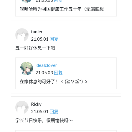
噗哈哈哈为祖国健康工作五十年（无端联想
tanler
21.05.01
回复
五一好好休息一下吧
idealclover
21.05.03
回复
在家休息的可好了！ヾ (≧∇≦*) ゝ
Ricky
21.05.01
回复
学长节日快乐，假期愉快呀～