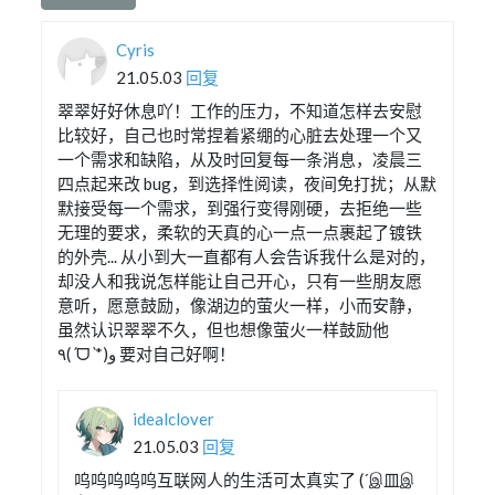
Cyris
21.05.03
回复
翠翠好好休息吖！工作的压力，不知道怎样去安慰
比较好，自己也时常捏着紧绷的心脏去处理一个又
一个需求和缺陷，从及时回复每一条消息，凌晨三
四点起来改 bug，到选择性阅读，夜间免打扰；从默
默接受每一个需求，到强行变得刚硬，去拒绝一些
无理的要求，柔软的天真的心一点一点裹起了镀铁
的外壳... 从小到大一直都有人会告诉我什么是对的，
却没人和我说怎样能让自己开心，只有一些朋友愿
意听，愿意鼓励，像湖边的萤火一样，小而安静，
虽然认识翠翠不久，但也想像萤火一样鼓励他
٩(ˊᗜˋ*)و 要对自己好啊！
idealclover
21.05.03
回复
呜呜呜呜呜互联网人的生活可太真实了 (´இ皿இ