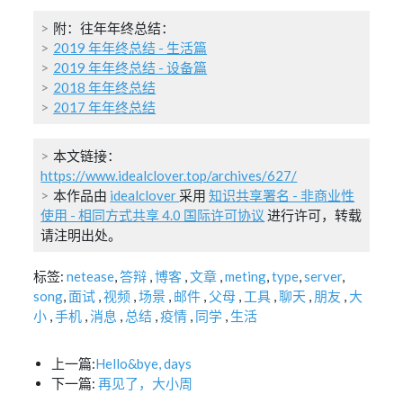
附：往年年终总结：
2019 年年终总结 - 生活篇
2019 年年终总结 - 设备篇
2018 年年终总结
2017 年年终总结
本文链接：
https://www.idealclover.top/archives/627/
本作品由
idealclover
采用
知识共享署名 - 非商业性
使用 - 相同方式共享 4.0 国际许可协议
进行许可，转载
请注明出处。
标签:
netease
,
答辩
,
博客
,
文章
,
meting
,
type
,
server
,
song
,
面试
,
视频
,
场景
,
邮件
,
父母
,
工具
,
聊天
,
朋友
,
大
小
,
手机
,
消息
,
总结
,
疫情
,
同学
,
生活
上一篇:
Hello&bye, days
下一篇:
再见了，大小周