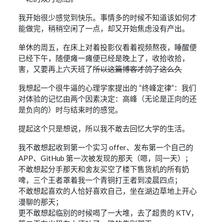
我开始很少感觉到快乐。事情多的时候不知道该如何才
能做完，稍稍空闲了一点，却又开始焦虑没有产出。
单休的周五，在床上对着投影仪看着视频熬夜，睡醒便
已经下午，随便瘫一瘫便已经是晚上了，收拾收拾，
害，又要再上六天班了
所以这篇博客才鸽了这么久
我想起一个很牛逼的心理学家提出的 “终峰定律”：我们
对体验的记忆由两个因素决定：高峰（无论是正向的还
是负向的）时与结束时的感觉。
提起这个只是想说，所以我不敢去回忆大学的生活。
我不敢想起收到第一个实习 offer、发布第一个自己的
APP、GitHub 第一次被发现的那天（嗯，同一天）；
不敢想起分手那天和舍友买空了楼下售货机的所有奶
啤，三个王者罩着我一个青铜打王者到凌晨四点；
不敢想起喜欢的人恰好喜欢自己，坐在湖边草地上开心
漫聊的那天；
更不敢想起临别的时候喝了一大堆，去了超贵的 KTV，