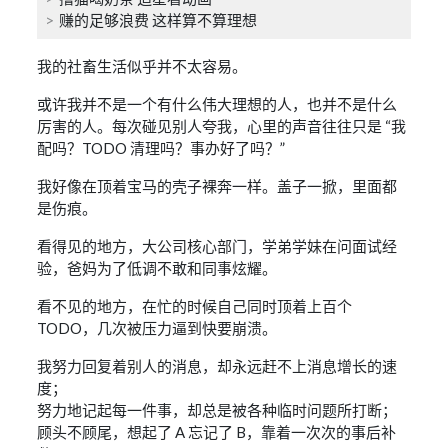
赚的足够浪费 这样算不算理想
我的社畜生活似乎并不太容易。
或许我并不是一个有什么伟大理想的人，也并不是什么
厉害的人。每次碰见别人夸我，心里的声音往往只是 “我
配吗？TODO 清理吗？事办好了吗？”
我好像在顶着宝马的壳子裸奔一样。盖子一掀，里面都
是伤痕。
看得见的地方，大公司核心部门，学弟学妹在问面试经
验，爸妈为了低调不敢和同事炫耀。
看不见的地方，在忙的时候自己同时顶着上百个
TODO，几次被压力逼到快要崩溃。
我努力回复着别人的消息，却永远赶不上消息增长的速
度；
努力地记起每一件事，却总是被各种临时问题所打断；
顾头不顾尾，想起了 A 忘记了 B，靠着一次次的事后补