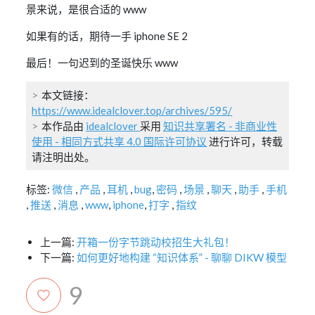
景来说，是很合适的 www
如果有的话，期待一手 iphone SE 2
最后！一句迟到的圣诞快乐 www
本文链接：
https://www.idealclover.top/archives/595/
本作品由
idealclover
采用
知识共享署名 - 非商业性
使用 - 相同方式共享 4.0 国际许可协议
进行许可，转载
请注明出处。
标签:
微信
,
产品
,
耳机
,
bug
,
密码
,
场景
,
聊天
,
助手
,
手机
,
推送
,
消息
,
www
,
iphone
,
打字
,
指纹
上一篇:
开箱一份字节跳动校招生大礼包！
下一篇:
如何更好地构建 “知识体系” - 聊聊 DIKW 模型
9