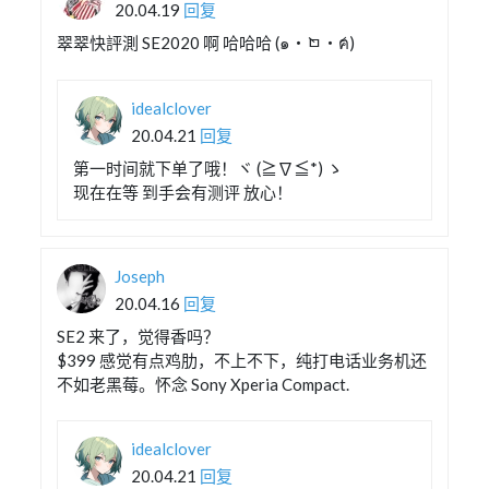
20.04.19
回复
翠翠快評測 SE2020 啊 哈哈哈 (๑・̀ㅁ・́ฅ)
idealclover
20.04.21
回复
第一时间就下单了哦！ヾ (≧∇≦*) ゝ
现在在等 到手会有测评 放心！
Joseph
20.04.16
回复
SE2 来了，觉得香吗？
$399 感觉有点鸡肋，不上不下，纯打电话业务机还
不如老黑莓。怀念 Sony Xperia Compact.
idealclover
20.04.21
回复