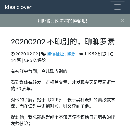
idealclover
×
用邮箱订阅翠翠的博客吧！
20200202 不聊别的，聊聊罗素
2020.02.02 |
随便扯扯
,
随想
|
11959 浏览 |
14 赞 |
5 条评论
有被红会气到，今儿聊点别的
看到媒体有转发一点相关文章，才发现今天是罗素逝世
的 50 周年。
对他的了解，始于《GEB》，长于吴楠老师的离散数学
课，而在读哲学史到时候，则又读到了他。
提到他，我总能想起那个不知道该不该给自己剪头的理
发师悖论；