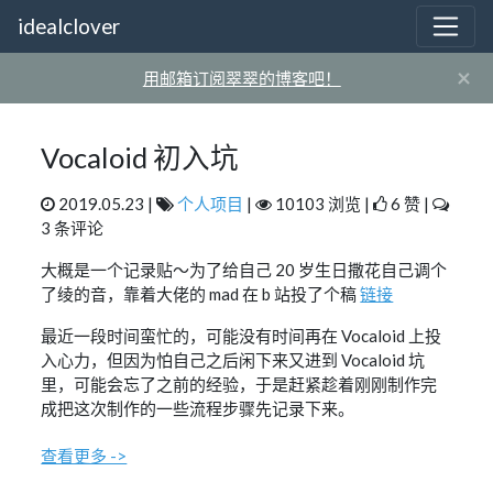
idealclover
×
用邮箱订阅翠翠的博客吧！
Vocaloid 初入坑
2019.05.23 |
个人项目
|
10103 浏览 |
6 赞 |
3 条评论
大概是一个记录贴～为了给自己 20 岁生日撒花自己调个
了绫的音，靠着大佬的 mad 在 b 站投了个稿
链接
最近一段时间蛮忙的，可能没有时间再在 Vocaloid 上投
入心力，但因为怕自己之后闲下来又进到 Vocaloid 坑
里，可能会忘了之前的经验，于是赶紧趁着刚刚制作完
成把这次制作的一些流程步骤先记录下来。
查看更多 ->