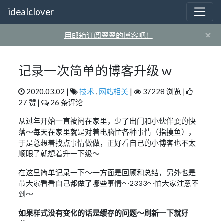
idealclover
×
用邮箱订阅翠翠的博客吧！
记录一次简单的博客升级 w
2020.03.02 |
技术
,
网站相关
|
37228 浏览 |
27 赞 |
26 条评论
从过年开始一直被闷在家里，少了出门和小伙伴耍的快
落～每天在家里就是对着电脑忙各种事情（指摸鱼），
于是总想着找点事情做做，正好看自己的小博客也不太
顺眼了就想着升一下级～
在这里简单记录一下～一方面是回顾和总结，另外也是
带大家看看自己都做了哪些事情～2333～怕大家注意不
到～
如果样式没有变化的话是缓存的问题～刷新一下就好